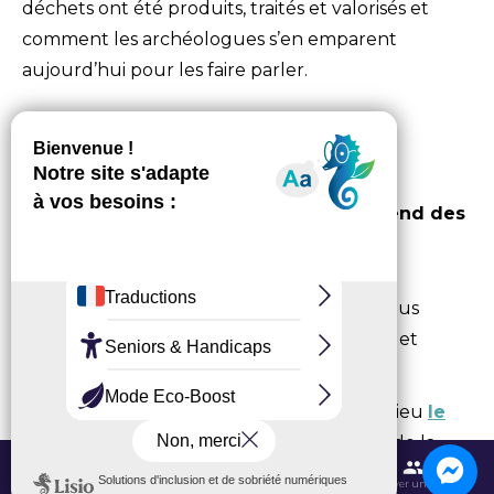
déchets ont été produits, traités et valorisés et
comment les archéologues s’en emparent
aujourd’hui pour les faire parler.
Un week-end à ne pas
manquer !
L’
entrée sera libre et gratuite le week-end des
15 et 16 mars
, de 11h à 18h.
Un
livret-jeu
inédit sera distribué aux plus
jeunes pour une exploration interactive et
amusante.
Une
visite guidée
de l’exposition aura lieu
le
dimanche 16 mars à 15h
, en présence de la
commissaire de l’exposition (incluse dans
Contactez-nous
Itinéraires et transports
Aéroport CDG
Trouver une salle