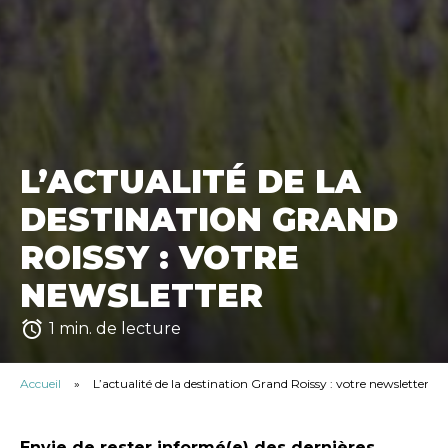
L’ACTUALITÉ DE LA
DESTINATION GRAND
ROISSY : VOTRE
NEWSLETTER
access_alarm
1 min. de lecture
Accueil
»
L’actualité de la destination Grand Roissy : votre newsletter
Envie de rester informé(e) des dernières