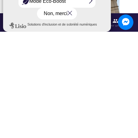
Contactez-nous
Itinéraires et transports
Aéroport CDG
Trouver une salle
Le Musée national de la Renaissance vibre lui aussi
tout l’été avec une programmation culturelle
complète !
Visites guidées thématiques : Découvrez le
château et ses collections tous les week-ends à
11h et 14h15, ou optez pour la visite « Nature et
Plantes » à 16h pour explorer la symbolique
végétale à la Renaissance.
Ateliers d’art : Tapisserie (
6 juillet
à 14h15),