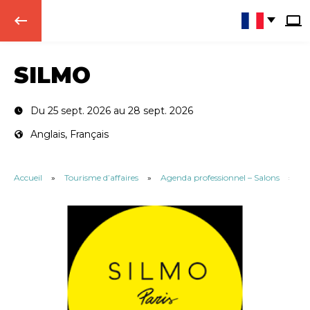
keyboard_backspace
SILMO
Du 25 sept. 2026 au 28 sept. 2026
Anglais, Français
Accueil
»
Tourisme d’affaires
»
Agenda professionnel – Salons
»
S