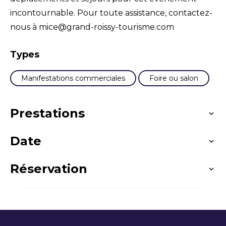
incontournable. Pour toute assistance, contactez-
nous à mice@grand-roissy-tourisme.com
Types
Manifestations commerciales
Foire ou salon
Prestations
Date
Langues parlées
Anglais
Français
Réservation
Du vendredi 25 au lundi 28 septembre 2026.
SILMO - Directe