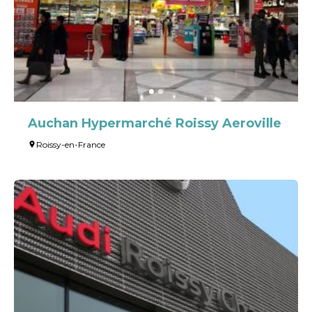
Leaflet
| ©
OpenStreetMap
Auchan Hypermarché Roissy Aeroville
Roissy-en-France