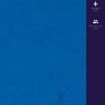
Aéroport
CDG
Trouver une
salle