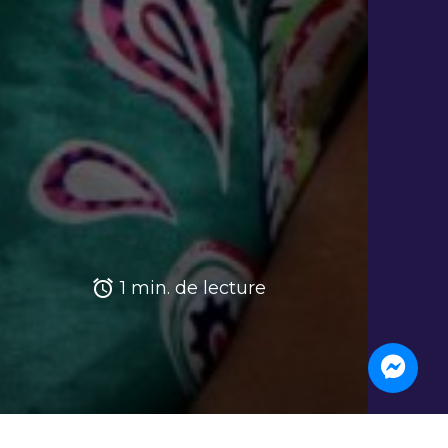
access_alarm
1 min. de lecture