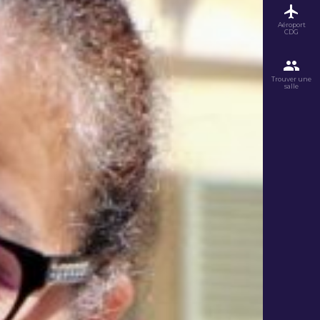
Aéroport
CDG
Trouver une
salle