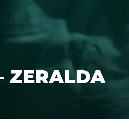
– ZERALDA
lda