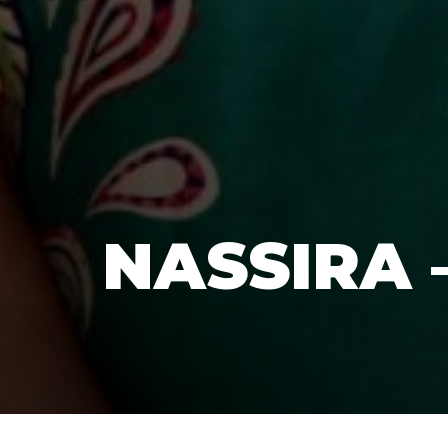
NASSIRA 
Accueil
»
Découvrir
»
Les portraits
»
Nassira – Zera