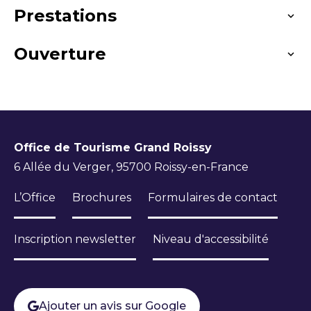
Prestations
Ouverture
Langues parlées
Français
Toute l'année.
Office de Tourisme Grand Roissy
6 Allée du Verger, 95700 Roissy-en-France
L’Office
Brochures
Formulaires de contact
Inscription newsletter
Niveau d'accessibilité
Ajouter un avis sur Google