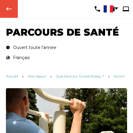
keyboard_backspace
PARCOURS DE SANTÉ
Ouvert toute l'année
Français
Accueil
»
Mon séjour
»
Que faire sur Grand Roissy ?
»
Activités et 