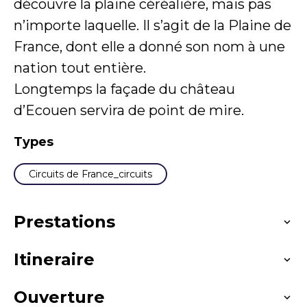
découvre la plaine céréalière, mais pas
n’importe laquelle. Il s’agit de la Plaine de
France, dont elle a donné son nom à une
nation tout entière.
Longtemps la façade du château
d’Ecouen servira de point de mire.
Types
Circuits de France_circuits
Prestations
Itineraire
Langues parlées
Français
Ouverture
Distance : 26 km