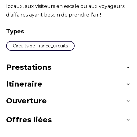
locaux, aux visiteurs en escale ou aux voyageurs
d’affaires ayant besoin de prendre l’air !
Types
Circuits de France_circuits
Prestations
Itineraire
Langues parlées
Français
Ouverture
Distance : 3 km
Durée : 0.91666666666667 heures
Offres liées
Toute l'année.
Passages delicats : Dans la ZAC Parc Mail, au
rond-point, continuer à gauche et entrer sur le