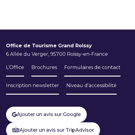
premier parking à gauche. Aller au bout pour
Golf International de Roissy
retrouver le chemin à droite.
En savoir plus
Balisage : Vallée verte, trait jaune
Dénivelé : 22 m
Restaurant du Golf International de
Office de Tourisme Grand Roissy
Dénivelé négatif : 22 m
Roissy
6 Allée du Verger, 95700 Roissy-en-France
En savoir plus
Dénivelé positif : 22 m
L’Office
Brochures
Formulaires de contact
Inscription newsletter
Niveau d'accessibilité
Ajouter un avis sur Google
Ajouter un avis sur TripAdvisor