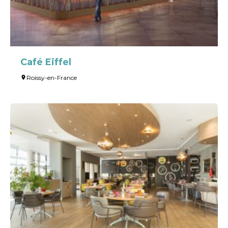
Leaflet
| ©
Café Eiffel
OpenStreetMap
Roissy-en-France