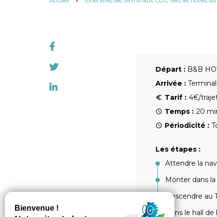
Accueil
»
Itinéraires des terminaux CDG vers les hôtels d
Départ :
B&B HO
Arrivée :
Termina
Tarif :
4€/traje
Temps :
20 mi
Périodicité :
T
Les étapes :
Attendre la nav
Monter dans la
Descendre au T
Dans le hall de