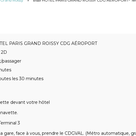
u Grand Roissy
»
B&B HOTEL PARIS GRAND ROISSY CDG AÉROPORT- Ter
TEL PARIS GRAND ROISSY CDG AÉROPORT
l 2D
t/passager
nutes
outes les 30 minutes
ette devant votre hôtel
 navette.
erminal 3
 la gare, face à vous, prendre le CDGVAL. (Métro automatique, grat