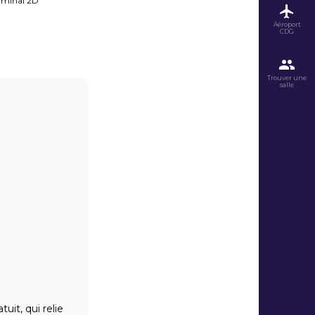
minal 2D
Aéroport
CDG
Trouver une
salle
uit, qui relie