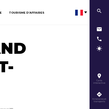
E
TOURISME D’AFFAIRES
AND
T-
Carte
interactive
Itinéraires et
transports