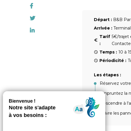
Départ :
B&B Pari
Arrivée :
Terminal
Tarif
5€/trajet
:
Contacter
Temps :
10 à 1
Périodicité :
T
Les étapes :
Réservez votre 
Empruntez la n
Descendre à l'a
Suivre les pann