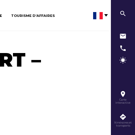
E
TOURISME D’AFFAIRES
RT –
Carte
interactive
Itinéraires et
transports