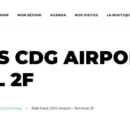
VRIR
MON SÉJOUR
AGENDA
NOS VISITES
LA BOUTIQU
S CDG AIRPO
 2F
u Grand Roissy
»
B&B Paris CDG Airport – Terminal 2F