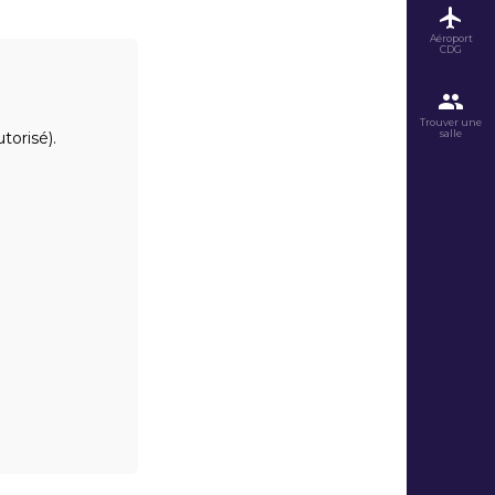
Aéroport
CDG
Trouver une
salle
torisé).