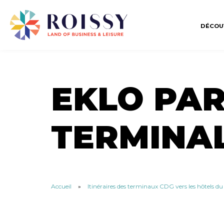
DÉCOU
EKLO PAR
TERMINAL
Accueil
»
Itinéraires des terminaux CDG vers les hôtels d