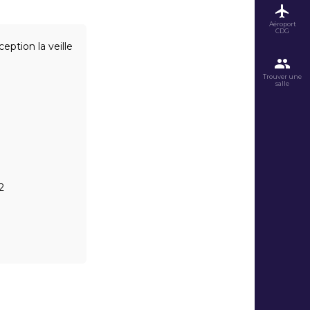
Aéroport
CDG
eption la veille
Trouver une
salle
2