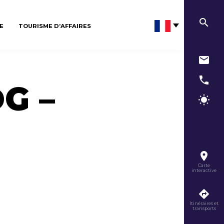
E
TOURISME D’AFFAIRES
G –
Carte
interactive
Itinéraires et
transports