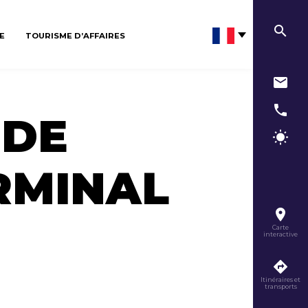
E
TOURISME D’AFFAIRES
 DE
RMINAL
Carte
interactive
Itinéraires et
transports