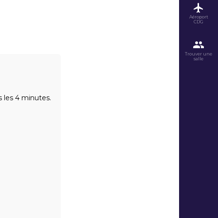
Aéroport
CDG
Trouver une
salle
 les 4 minutes.