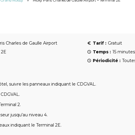
u Grand Roissy
»
Moxy Paris Charles de Gaulle Airport – Terminal 2E
is Charles de Gaulle Airport
Tarif :
Gratuit
 2E
Temps :
15 minutes
Périodicité :
Toutes
tel, suivre les panneaux indiquant le CDGVAL.
e CDGVAL.
erminal 2.
seur jusqu'au niveau 4.
eaux indiquant le Terminal 2E.