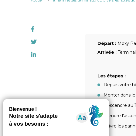
Accueil
»
Itinéraires des terminaux CDG vers les hôtels d
Départ :
Moxy Par
Arrivée :
Terminal
Les étapes :
Depuis votre hô
Monter dans l
Descendre au T
Prendre l'ascen
Suivre les pann