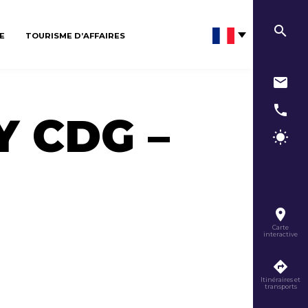
E
TOURISME D’AFFAIRES
Y CDG –
Carte
interactive
Itinéraires et
transports