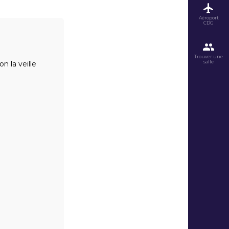
Aéroport
CDG
Trouver une
salle
n la veille