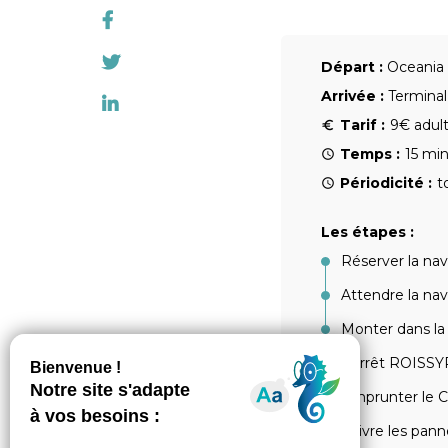
Départ :
Oceania 
Arrivée :
Terminal
Tarif :
9€ adult
Temps :
15 mi
Périodicité :
t
Les étapes :
Réserver la nav
Attendre la nav
Monter dans la
L’arrêt ROISSY
Emprunter le C
Suivre les pann