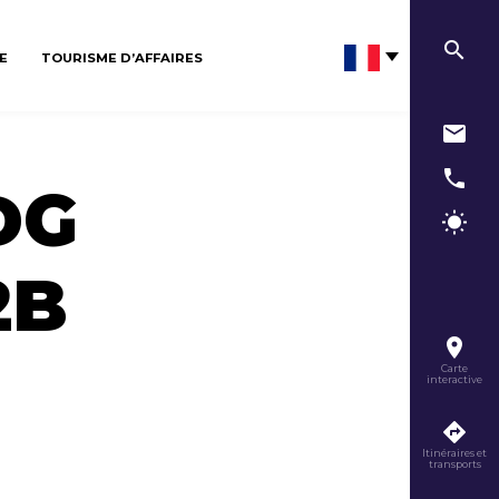
E
TOURISME D’AFFAIRES
DG
2B
Carte
interactive
Itinéraires et
transports