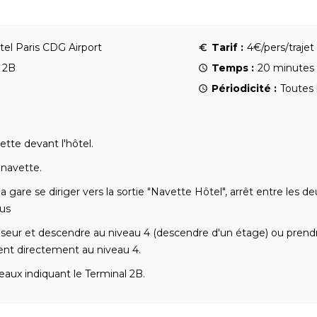
el Paris CDG Airport
Tarif :
4€/pers/trajet
 2B
Temps :
20 minutes
Périodicité :
Toutes 
ette devant l'hôtel.
 navette.
la gare se diriger vers la sortie "Navette Hôtel", arrêt entre les 
us
seur et descendre au niveau 4 (descendre d'un étage) ou prendre
nt directement au niveau 4.
eaux indiquant le Terminal 2B.