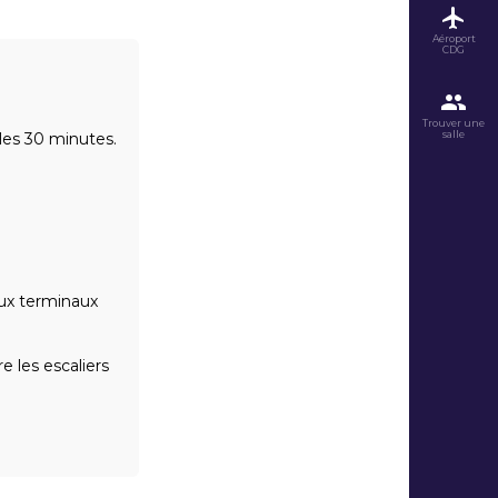
Aéroport
CDG
Trouver une
salle
les 30 minutes.
deux terminaux
 les escaliers