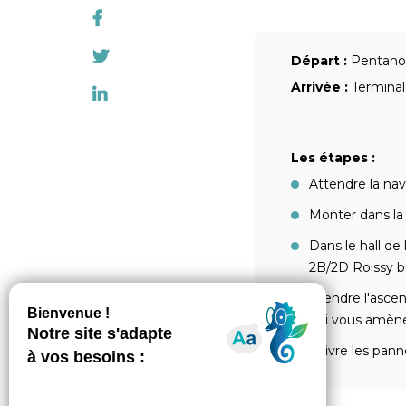
Départ :
Pentahot
Arrivée :
Terminal
Les étapes :
Attendre la nav
Monter dans la
Dans le hall de 
2B/2D Roissy b
Prendre l'ascen
qui vous amène
Suivre les pann