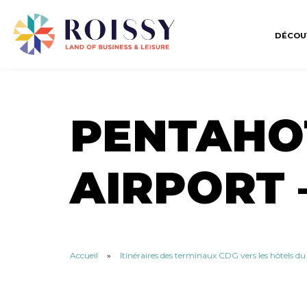
DÉCOU
PENTAHOT
AIRPORT 
Accueil
»
Itinéraires des terminaux CDG vers les hôtels d