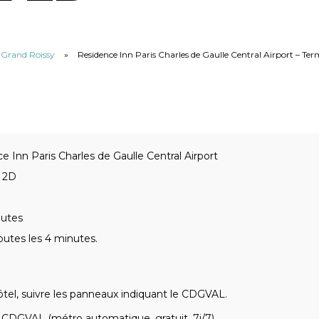
u Grand Roissy
»
Residence Inn Paris Charles de Gaulle Central Airport – Te
e Inn Paris Charles de Gaulle Central Airport
l 2D
nutes
outes les 4 minutes.
tel, suivre les panneaux indiquant le CDGVAL.
 CDGVAL (métro automatique, gratuit, 7j/7)