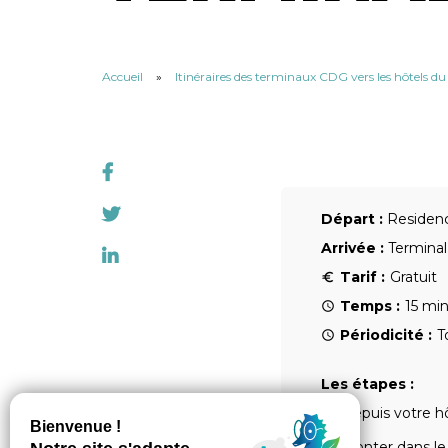
Accueil
»
Itinéraires des terminaux CDG vers les hôtels d
Départ :
Residenc
Arrivée :
Termina
Tarif :
Gratuit
Temps :
15 mi
Périodicité :
T
Les étapes :
Depuis votre hô
Monter dans le