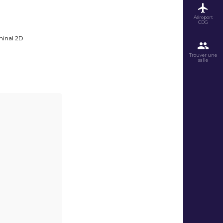
Aéroport
CDG
rminal 2D
Trouver une
salle