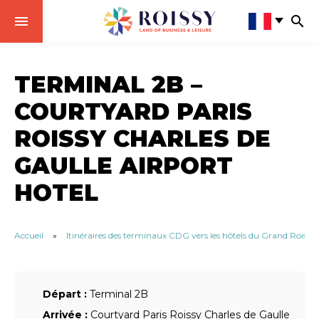
TERMINAL 2B –
COURTYARD PARIS
ROISSY CHARLES DE
GAULLE AIRPORT
HOTEL
Accueil
»
Itinéraires des terminaux CDG vers les hôtels du Grand Roissy
Départ :
Terminal 2B
Arrivée :
Courtyard Paris Roissy Charles de Gaulle