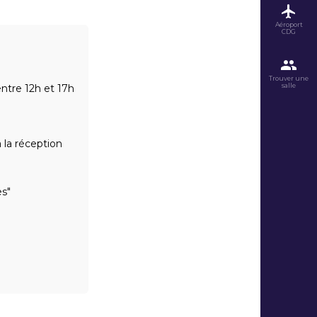
Aéroport
CDG
Trouver une
salle
entre 12h et 17h
à la réception
es"