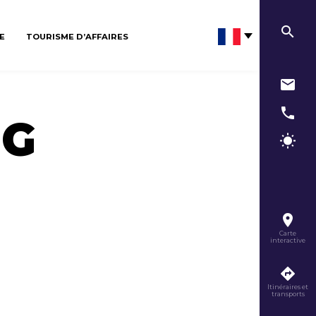
E
TOURISME D’AFFAIRES
DG
Carte
interactive
Itinéraires et
transports