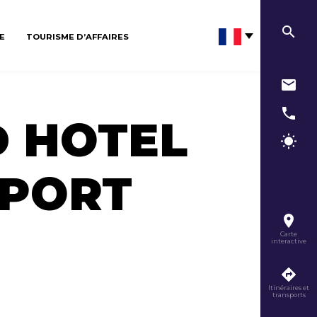
E
TOURISME D’AFFAIRES
D HOTEL
RPORT
Carte
interactive
Itinéraires et
transports