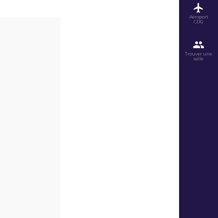
Aéroport
CDG
Trouver une
salle