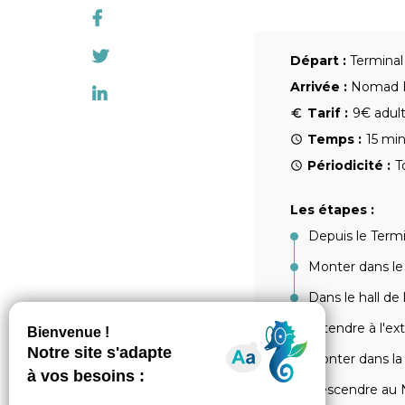
Départ :
Terminal
Arrivée :
Nomad H
Tarif :
9€ adult
Temps :
15 mi
Périodicité :
T
Les étapes :
Depuis le Termi
Monter dans le
Dans le hall de 
Attendre à l'ex
Monter dans la
Descendre au N