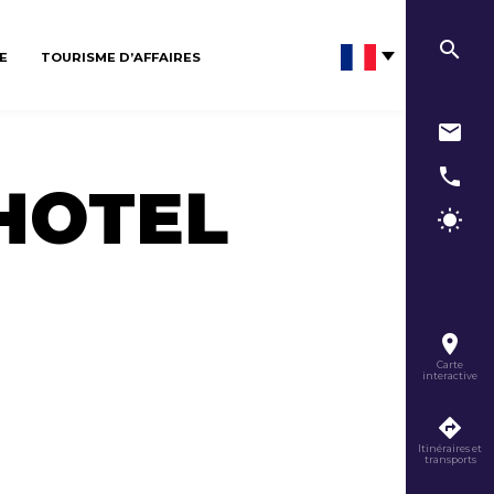
E
TOURISME D’AFFAIRES
HOTEL
Carte
interactive
Itinéraires et
transports