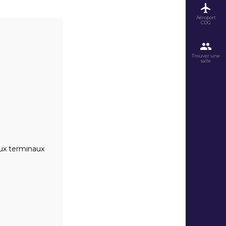
Aéroport
CDG
Trouver une
salle
deux terminaux