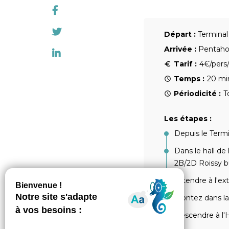
Départ :
Terminal
Arrivée :
Pentahot
Tarif :
4€/pers/
Temps :
20 mi
Périodicité :
T
Les étapes :
Depuis le Termi
Dans le hall de 
2B/2D Roissy b
Attendre à l'ex
Montez dans la
Descendre à l'