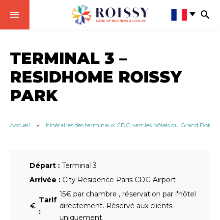
TERMINAL 3 –
RESIDHOME ROISSY
PARK
Accueil
»
Itinéraires des terminaux CDG vers les hôtels du Grand Roissy
Départ :
Terminal 3
Arrivée :
City Residence Paris CDG Airport
15€ par chambre , réservation par l'hôtel
Tarif
directement. Réservé aux clients
:
uniquement.