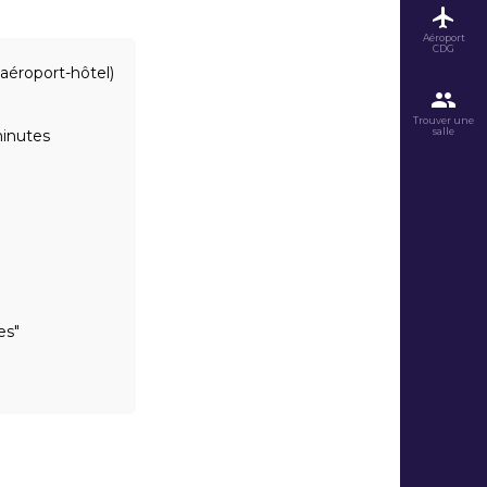
Aéroport
CDG
 aéroport-hôtel)
Trouver une
salle
minutes
es"