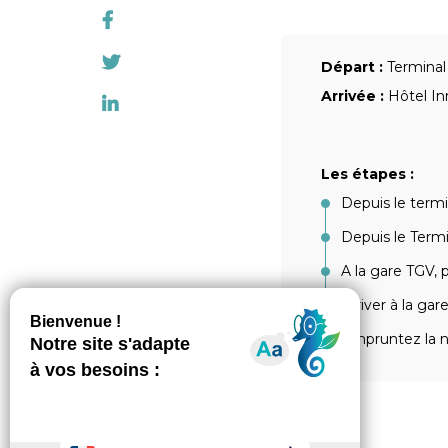
Départ :
Terminal
Arrivée :
Hôtel In
Les étapes :
Depuis le termi
Depuis le Termi
A la gare TGV, 
Arriver à la ga
Empruntez la n