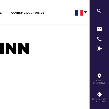
E
TOURISME D’AFFAIRES
 INN
Carte
interactive
Itinéraires et
transports