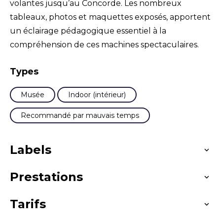
volantes jusqu’au Concorde. Les nombreux
tableaux, photos et maquettes exposés, apportent
un éclairage pédagogique essentiel à la
compréhension de ces machines spectaculaires.
Types
Musée
Indoor (intérieur)
Recommandé par mauvais temps
Labels
Prestations
Militaire
Sciences et techniques
Souvenirs de guerre
Aéronautique Espace
Tarifs
Langues parlées