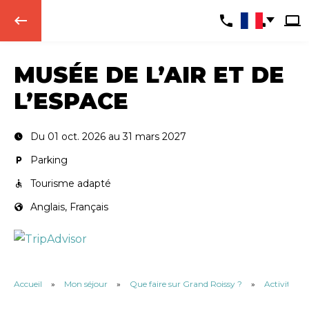
keyboard_backspace
MUSÉE DE L’AIR ET DE
L’ESPACE
Du 01 oct. 2026 au 31 mars 2027
Parking
Tourisme adapté
Anglais, Français
Accueil
»
Mon séjour
»
Que faire sur Grand Roissy ?
»
Activités et 