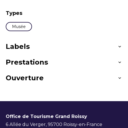
Types
Musée
Labels
Prestations
Histoire
Sciences et techniques
Industrie
Sciences mécaniques
Ouverture
Langues parlées
Histoire maritime
Français
Toute l'année, tous les samedis de 14h à 18h.
Office de Tourisme Grand Roissy
6 Allée du Verger, 95700 Roissy-en-France