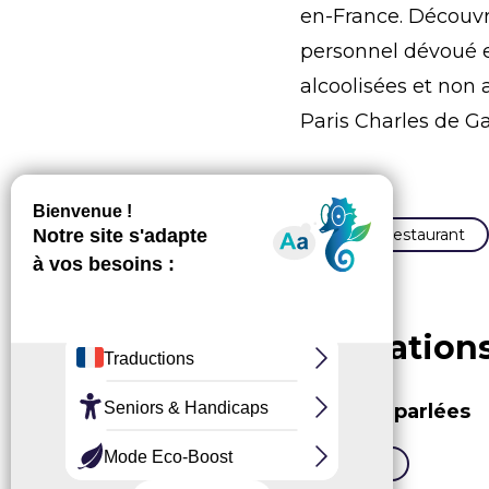
en-France. Découvr
personnel dévoué e
alcoolisées et non 
Paris Charles de Ga
Types
Hôtel - Restaurant
Prestation
Langues parlées
Français