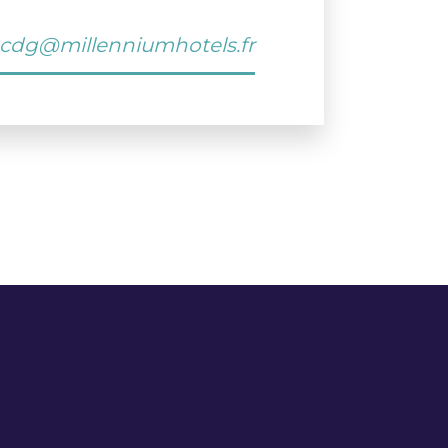
.cdg@millenniumhotels.fr