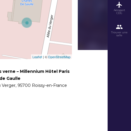
Aéroport
CDG
Trouver une
salle
Leaflet
| ©
OpenStreetMap
s verne – Millennium Hôtel Paris
de Gaulle
u Verger
,
95700
Roissy-en-France