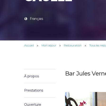
Français
Accueil
»
Mon séjour
»
Restauration
»
Tous les res
Bar Jules Vern
À propos
Prestations
Ouverture