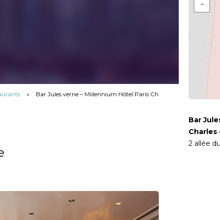
−
taurants
»
Bar Jules verne – Millennium Hôtel Paris Charles de Gaulle
Bar Jule
Charles 
2 allée d
e