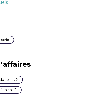
uels
sserie
'affaires
ulables : 2
éunion : 2