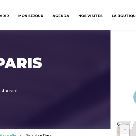
VRIR
MON SÉJOUR
AGENDA
NOS VISITES
LA BOUTIQU
PARIS
estaurant
+
itionnelle
»
Bistrot de Paris