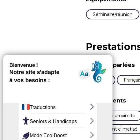
Séminaire/réunion
Prestation
Langues parlées
Anglais
Françai
Équipements
Parking à proximité
Restaurant climatisé