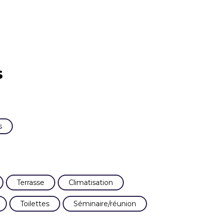
s
s
Terrasse
Climatisation
Toilettes
Séminaire/réunion