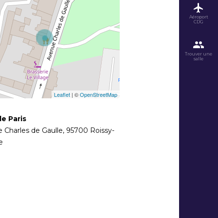
Aéroport
CDG
Trouver une
salle
Leaflet
| ©
OpenStreetMap
de Paris
e Charles de Gaulle
,
95700
Roissy-
e