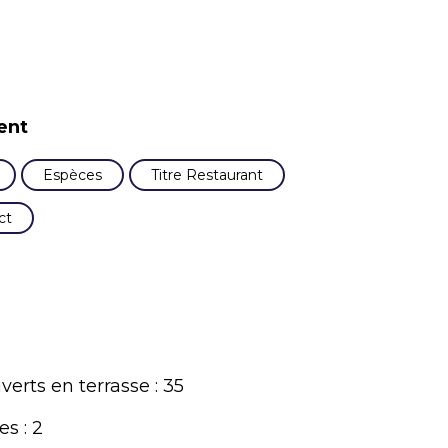
ent
Espèces
Titre Restaurant
ct
rts en terrasse : 35
s : 2