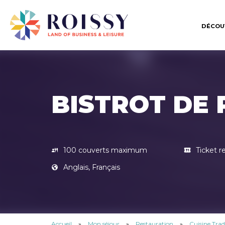
DÉCOU
BISTROT DE 
100 couverts maximum
Ticket r
Anglais, Français
Accueil
»
Mon séjour
»
Restauration
»
Cuisine Trad