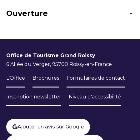
American Express
Carte bancaire/crédit
Ouverture
Services
Nombre de couverts en terrasse : 15
Chèque
Espèces
Titre Restaurant
Nombre de salles : 1
Accès Internet Wifi
Restauration
Toute l'année
Nombre de couverts maximum : 28
Ouverture tous les jours de 11h à 22h.
Restauration rapide
Office de Tourisme Grand Roissy
Équipements
6 Allée du Verger, 95700 Roissy-en-France
Terrasse
Toilettes
Parking à proximité
L’Office
Brochures
Formulaires de contact
Inscription newsletter
Niveau d'accessibilité
Ajouter un avis sur Google