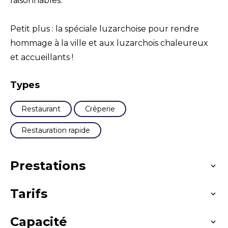
raisonnables.
Petit plus : la spéciale luzarchoise pour rendre
hommage à la ville et aux luzarchois chaleureux
et accueillants !
Types
Restaurant
Crêperie
Restauration rapide
Prestations
Tarifs
Langues parlées
Français
Capacité
Moyens de paiement