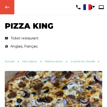
keyboard_backspace
PIZZA KING
Ticket restaurant
Anglais, Français
Accueil
»
Mon séjour
»
Restauration
»
Cuisine du Monde
»
Piz