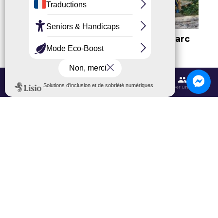
Ateliers d’Automne à AbracadaParc
Par Anaïs Debauge, ajouté le 15 octobre 2025
3 min. de lecture
Contactez-nous
Itinéraires et transports
Aéroport CDG
Trouver une salle
Office de Tourisme Grand Roissy
6 Allée du Verger, 95700 Roissy-en-France
L’Office
Brochures
Formulaires de contact
Inscription newsletter
Niveau d'accessibilité