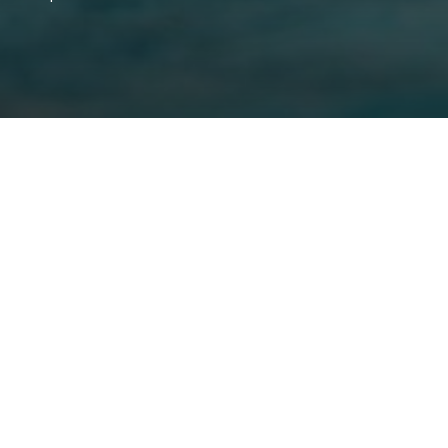
Grand Roissy en été : fête
deux pas de Paris
L'été à Grand Roissy : profitez des parcs, vi
animations estivales. Idéal pour des découve
nature et festivités. Suivez notre guide p
inoubliables !
Par Vokya D, ajouté le 24 juin 2