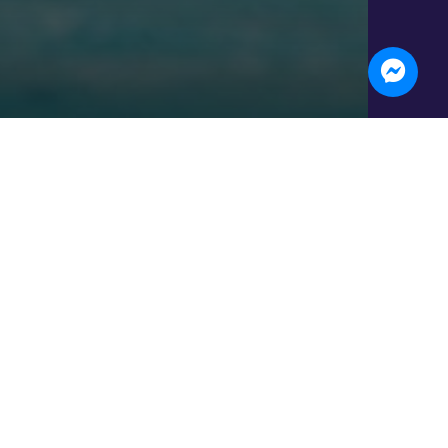
s, nature & fraîcheur à
llages pittoresques, plans d'eau et
rtes en solo, duo ou en famille, entre
our des bons plans et moments
025