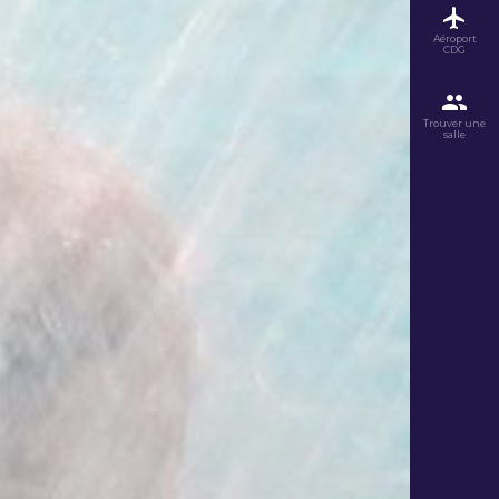
Aéroport
CDG
Trouver une
salle