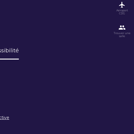
Aéroport
CDG
Trouver une
salle
sibilité
ctive