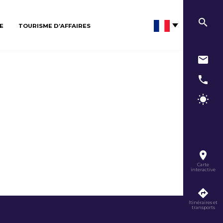
E
TOURISME D’AFFAIRES
Carte
interactive
Itinéraires et
transports