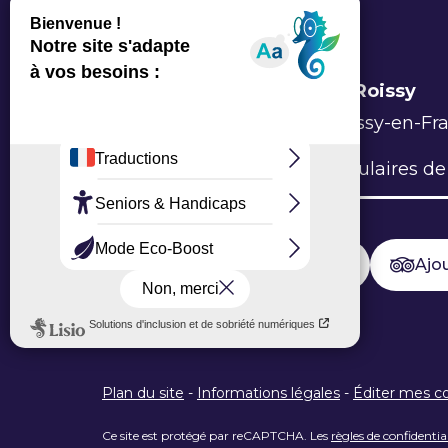
Office de Tourisme Grand Roissy
6 Allée du Verger, 95700 Roissy-en-Fr
L’Office
Brochures
Formulaires de
Ajouter un avis sur Google
Ajou
Plan du site
-
Informations légales
-
Éditer mes c
Ce site est protégé par reCAPTCHA. Les
règles de confidentia