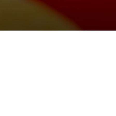
5 restaurants à moins de 
Découvrez 5 restaurants à Grand Roissy po
adresses gourmandes idéales pour un déje
dépasser son budget.
Par Vokya D, ajouté le 21 janvie