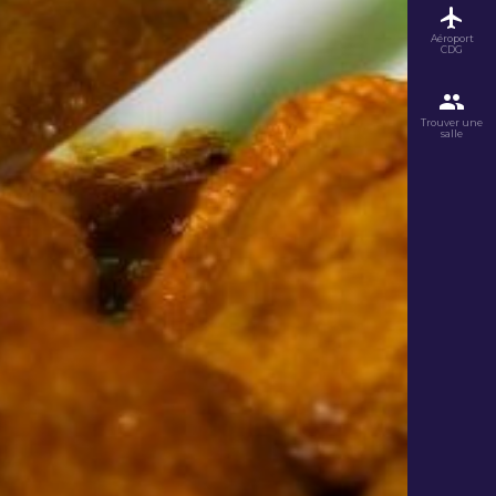
Aéroport
CDG
Trouver une
salle