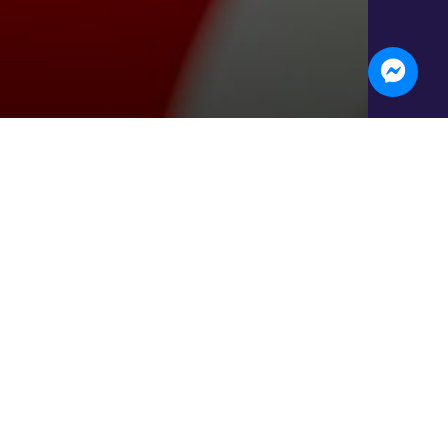
15 € sur Grand Roissy
ur bien manger à moins de 15 € : des
uner ou un dîner savoureux sans
r 2026