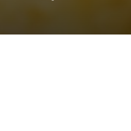
Accueil
»
bons plans restaurants