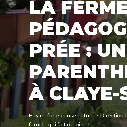
LA FERM
PÉDAGOG
PRÉE : U
PARENTH
À CLAYE-S
Envie d’une pause nature ? Direction l
famille qui fait du bien !