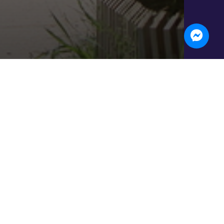
 La Prée : une
-Souilly !
me de la Prée à Claye-Souilly : une