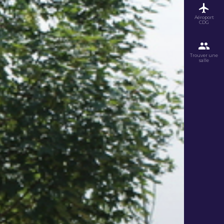
Aéroport
CDG
Trouver une
salle