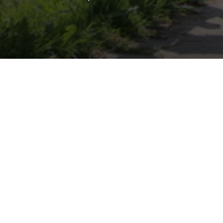
Accueil
»
claye souilly