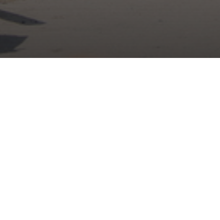
La Ferme pédagogique de
parenthèse nature à Claye
Envie d’une pause nature ? Direction la Fer
sortie en famille qui fait du bien !
Par , ajouté le 23 juillet 2025