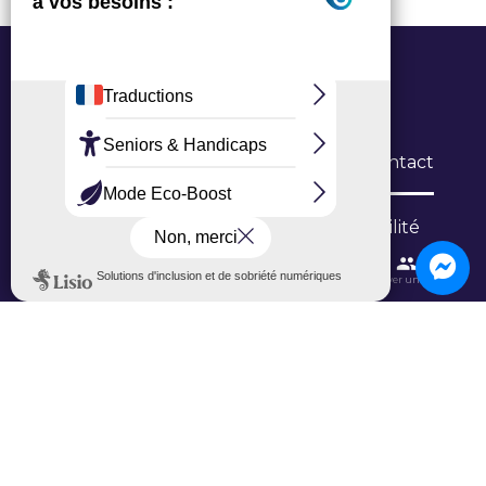
Office de Tourisme Grand Roissy
6 Allée du Verger, 95700 Roissy-en-France
L’Office
Brochures
Formulaires de contact
Inscription newsletter
Niveau d'accessibilité
Contactez-nous
Itinéraires et transports
Aéroport CDG
Trouver une salle
Ajouter un avis sur Google
Ajouter un avis sur TripAdvisor