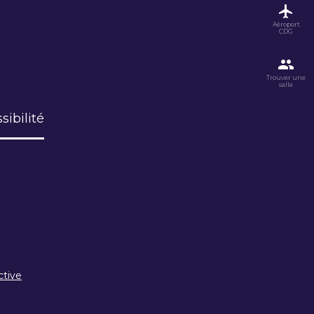
Aéroport
CDG
Trouver une
salle
sibilité
ctive