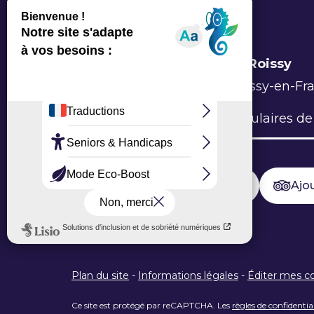
Office de Tourisme Grand Roissy
6 Allée du Verger, 95700 Roissy-en-Fr
L’Office
Brochures
Formulaires de
Ajouter un avis sur Google
Ajou
Plan du site
-
Informations légales
-
Éditer mes c
Ce site est protégé par reCAPTCHA. Les
règles de confidentia