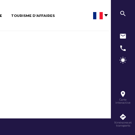
E
TOURISME D’AFFAIRES
Carte
interactive
Itinéraires et
transports