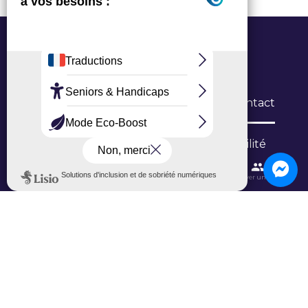
Office de Tourisme Grand Roissy
6 Allée du Verger, 95700 Roissy-en-France
L’Office
Brochures
Formulaires de contact
Inscription newsletter
Niveau d'accessibilité
Contactez-nous
Itinéraires et transports
Aéroport CDG
Trouver une salle
Ajouter un avis sur Google
Ajouter un avis sur TripAdvisor