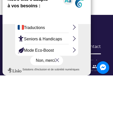
Office de Tourisme Grand Roissy
6 Allée du Verger, 95700 Roissy-en-France
L’Office
Brochures
Formulaires de contact
Inscription newsletter
Niveau d'accessibilité
Contactez-nous
Itinéraires et transports
Aéroport CDG
Trouver une salle
Ajouter un avis sur Google
Ajouter un avis sur TripAdvisor