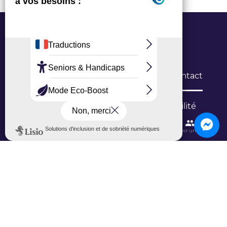
Office de Tourisme Grand Roissy
6 Allée du Verger, 95700 Roissy-en-France
L’Office
Brochures
Formulaires de contact
Inscription newsletter
Niveau d'accessibilité
Contactez-nous
Itinéraires et transports
Aéroport CDG
Trouver une salle
Ajouter un avis sur Google
Ajouter un avis sur TripAdvisor