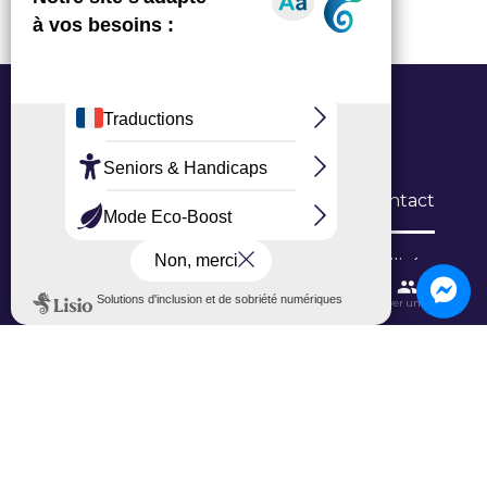
Office de Tourisme Grand Roissy
6 Allée du Verger, 95700 Roissy-en-France
L’Office
Brochures
Formulaires de contact
Inscription newsletter
Niveau d'accessibilité
Contactez-nous
Itinéraires et transports
Aéroport CDG
Trouver une salle
Ajouter un avis sur Google
Ajouter un avis sur TripAdvisor