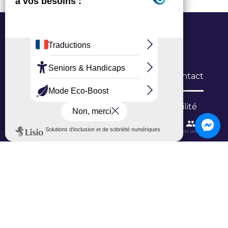
Office de Tourisme Grand Roissy
6 Allée du Verger, 95700 Roissy-en-France
L’Office
Brochures
Formulaires de contact
Inscription newsletter
Niveau d'accessibilité
Contactez-nous
Itinéraires et transports
Aéroport CDG
Trouver une salle
Ajouter un avis sur Google
Ajouter un avis sur TripAdvisor