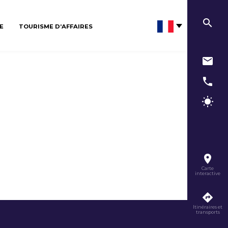
E
TOURISME D’AFFAIRES
Carte
interactive
Itinéraires et
transports