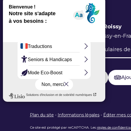
Office de Tourisme Grand Roissy
6 Allée du Verger, 95700 Roissy-en-Fr
L’Office
Brochures
Formulaires de
Ajouter un avis sur Google
Ajou
Plan du site
-
Informations légales
-
Éditer mes c
Ce site est protégé par reCAPTCHA. Les
règles de confidentia