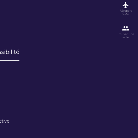
Aéroport
CDG
Trouver une
salle
sibilité
ctive