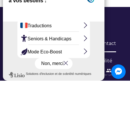
Office de Tourisme Grand Roissy
6 Allée du Verger, 95700 Roissy-en-France
L’Office
Brochures
Formulaires de contact
Inscription newsletter
Niveau d'accessibilité
Contactez-nous
Itinéraires et transports
Aéroport CDG
Trouver une salle
Ajouter un avis sur Google
Ajouter un avis sur TripAdvisor