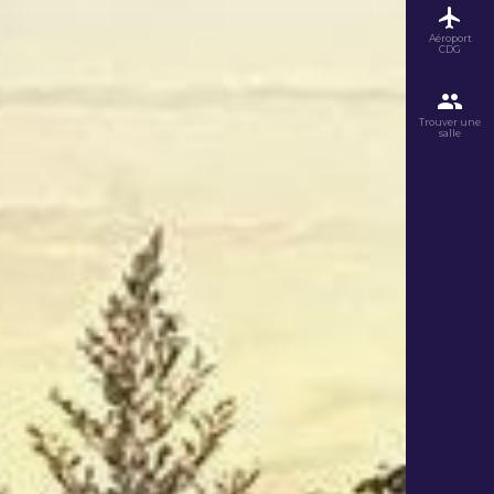
Aéroport
CDG
Trouver une
salle