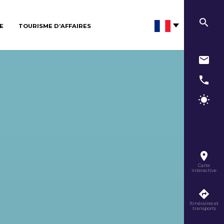
E
TOURISME D’AFFAIRES
Carte
interactive
Itinéraires et
transports