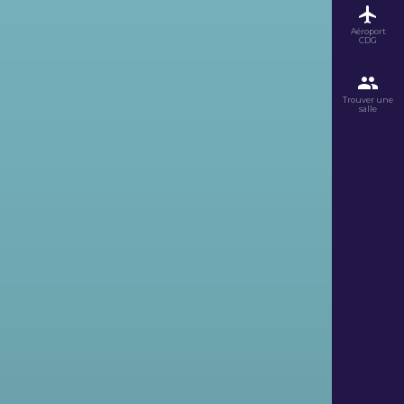
Aéroport
CDG
Trouver une
salle