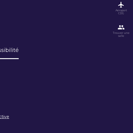
Aéroport
CDG
Trouver une
salle
sibilité
ctive