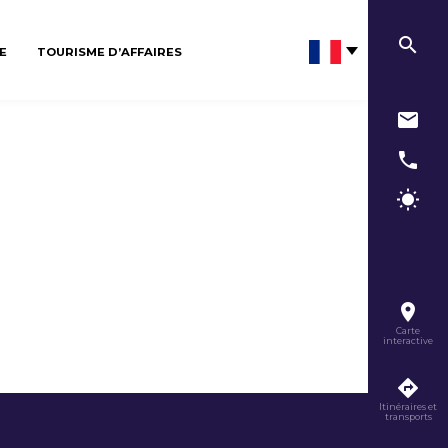
E
TOURISME D’AFFAIRES
Carte
interactive
Itinéraires et
transports