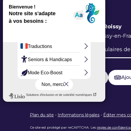
Office de Tourisme Grand Roissy
6 Allée du Verger, 95700 Roissy-en-Fr
L’Office
Brochures
Formulaires de
Ajouter un avis sur Google
Ajou
Plan du site
-
Informations légales
-
Éditer mes c
Ce site est protégé par reCAPTCHA. Les
règles de confidentia