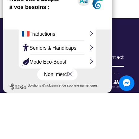
Office de Tourisme Grand Roissy
6 Allée du Verger, 95700 Roissy-en-France
L’Office
Brochures
Formulaires de contact
Inscription newsletter
Niveau d'accessibilité
Contactez-nous
Itinéraires et transports
Aéroport CDG
Trouver une salle
Ajouter un avis sur Google
Ajouter un avis sur TripAdvisor