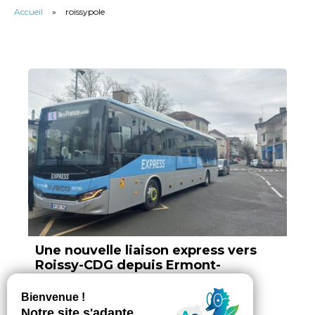
Accueil
»
roissypole
Une nouvelle liaison express vers
Roissy-CDG depuis Ermont-
Eaubonne et Garges-Sarcelles
Par Vokya D, ajouté le 10 décembre 2025
3 min. de lecture