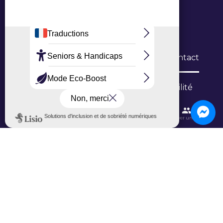
Office de Tourisme Grand Roissy
6 Allée du Verger, 95700 Roissy-en-France
L’Office
Brochures
Formulaires de contact
Inscription newsletter
Niveau d'accessibilité
Contactez-nous
Itinéraires et transports
Aéroport CDG
Trouver une salle
Ajouter un avis sur Google
Ajouter un avis sur TripAdvisor
Plan du site
-
Informations légales