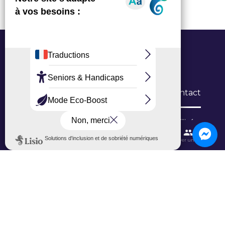
Office de Tourisme Grand Roissy
6 Allée du Verger, 95700 Roissy-en-France
L’Office
Brochures
Formulaires de contact
Inscription newsletter
Niveau d'accessibilité
Contactez-nous
Itinéraires et transports
Aéroport CDG
Trouver une salle
Ajouter un avis sur Google
Ajouter un avis sur TripAdvisor